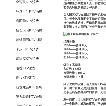
金玲珑KTV消费
选择乘坐公共交通工具，都能轻松
能享受到更多的娱乐和美食。
环球一号KTV消费
名人国际KTV会所以其豪华的装
引。每个包厢都配备了先进的音响
嘉丽华KTV消费
样化的歌曲选择，无论您是喜欢流
务宴请，名人国际KTV会所都能
钻石人间KTV消费
蓝梦国际KTV消费
消费价格
1380——容纳 8人
卡乐门KTV消费
1680——容纳10人
1880——容纳14人
2180——容纳18人
富洛克KTV消费
级别：高端场
暗香KTV消费
包间数：52间
资源数量：198人
资源质量：上乘
晚妆KTV消费
除了优质的设施，名人国际KTV
新悦龙会KTV会所
歌、调节音量还是其他服务，他们
之余还能品尝到美味的食物。无论
第九频道KTV会所
总体而言，名人国际KTV会所是
过一个愉快、难忘的夜晚，不妨来