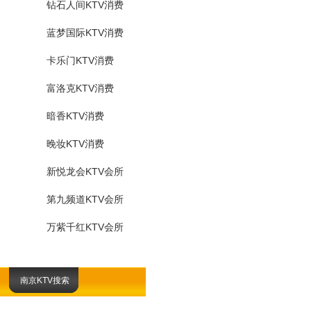
钻石人间KTV消费
蓝梦国际KTV消费
卡乐门KTV消费
富洛克KTV消费
暗香KTV消费
晚妆KTV消费
新悦龙会KTV会所
第九频道KTV会所
万紫千红KTV会所
零号地标KTV会所
南京KTV搜索
吉华会所KTV
夜色会所KTV